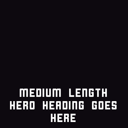
Medium length
hero heading goes
here